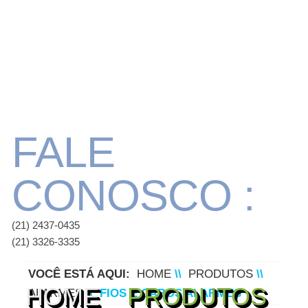
FALE
CONOSCO :
(21) 2437-0435
(21) 3326-3335
VOCÊ ESTÁ AQUI:
HOME
\\
PRODUTOS
\\
HOME
PRODUTOS
ALARMES
\\
FIOS E CABOS ALARMES