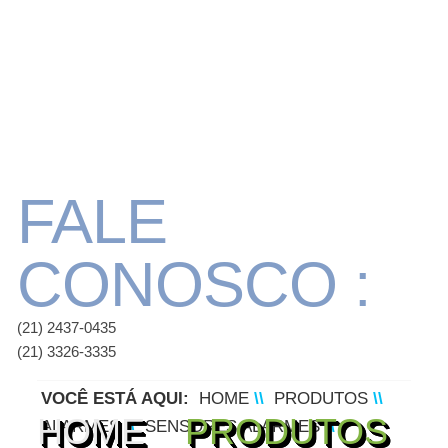
FALE
CONOSCO :
(21) 2437-0435
(21) 3326-3335
VOCÊ ESTÁ AQUI:
HOME
\\
PRODUTOS
\\
HOME
PRODUTOS
ALARMES
\\
SENSORES ALARMES
\\