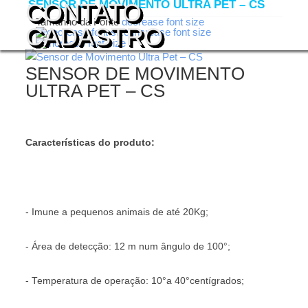
SENSOR DE MOVIMENTO ULTRA PET – CS
CONTATO
Tamanho da Fonte
decrease font size
CADASTRO
increase font size
SENSOR DE MOVIMENTO
ULTRA PET – CS
Características do produto:
- Imune a pequenos animais de até 20Kg;
- Área de detecção: 12 m num ângulo de 100°;
- Temperatura de operação: 10°a 40°centígrados;