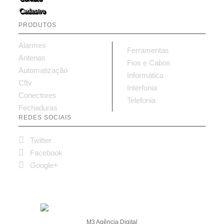
Cadastro
PRODUTOS
Alarmes
Ferramentas
Antenas
Fios e Cabos
Automatização
Informática
Cftv
Interfonia
Conectores
Telefonia
Fechaduras
REDES SOCIAIS

Twitter

Facebook

Google+
Copyright © 2014 - Biver Global Telecom.
M3 Agência Digital