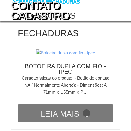
ACESSÓRIOS FECHADURAS
CONTATO
CADASTRO
ACESSÓRIOS
FECHADURAS
BOTOEIRA DUPLA COM FIO -
IPEC
Características do produto: - Botão de contato
NA ( Normalmente Aberto); - Dimensões: A
71mm x L 55mm x P…
LEIA MAIS