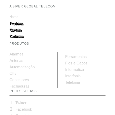
A BIVER GLOBAL TELECOM
Home
Produtos
Contato
Cadastro
PRODUTOS
Alarmes
Ferramentas
Antenas
Fios e Cabos
Automatização
Informática
Cftv
Interfonia
Conectores
Telefonia
Fechaduras
REDES SOCIAIS

Twitter

Facebook