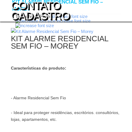
KIT ALARME RESIDENCIAL SEM FIO –
CONTATO
MOREY
CADASTRO
Tamanho da Fonte
decrease font size
increase font size
KIT ALARME RESIDENCIAL
SEM FIO – MOREY
Características do produto:
- Alarme Residencial Sem Fio
- Ideal para proteger residências, escritórios. consultórios,
lojas, apartamentos, etc.