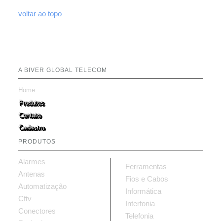
voltar ao topo
A BIVER GLOBAL TELECOM
Home
Produtos
Contato
Cadastro
PRODUTOS
Alarmes
Ferramentas
Antenas
Fios e Cabos
Automatização
Informática
Cftv
Interfonia
Conectores
Telefonia