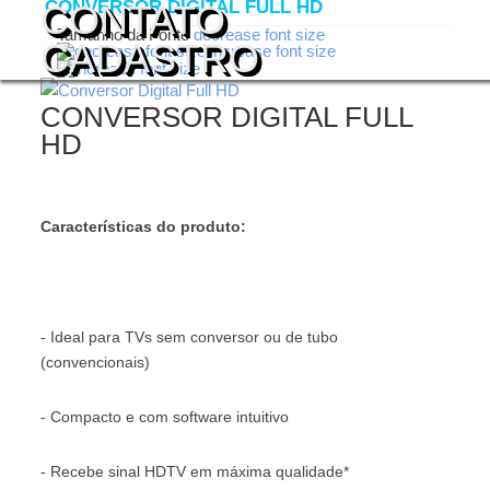
CONVERSOR DIGITAL FULL HD
CONTATO
Tamanho da Fonte
decrease font size
CADASTRO
increase font size
CONVERSOR DIGITAL FULL
HD
Características do produto:
- Ideal para TVs sem conversor ou de tubo
(convencionais)
- Compacto e com software intuitivo
- Recebe sinal HDTV em máxima qualidade*