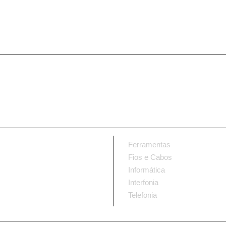
Ferramentas
Fios e Cabos
Informática
Interfonia
Telefonia