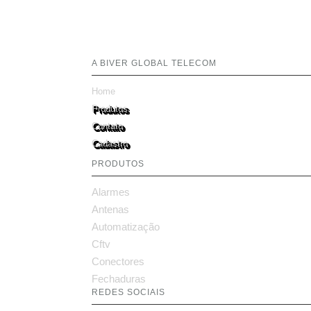
A BIVER GLOBAL TELECOM
Home
Produtos
Contato
Cadastro
PRODUTOS
Alarmes
Antenas
Automatização
Cftv
Conectores
Fechaduras
REDES SOCIAIS