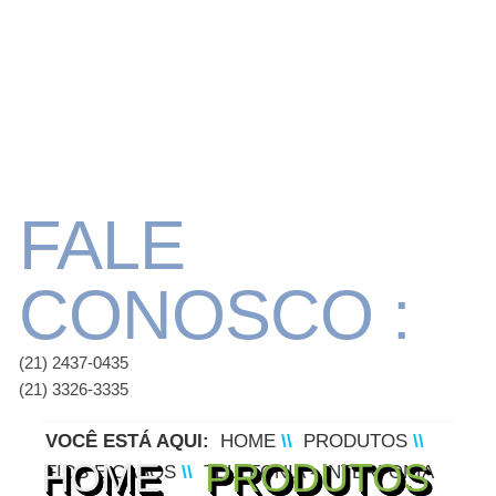
FALE
CONOSCO :
(21) 2437-0435
(21) 3326-3335
VOCÊ ESTÁ AQUI:
HOME
\\
PRODUTOS
\\
HOME
PRODUTOS
FIOS E CABOS
\\
TELEFONIA - INTERFONIA