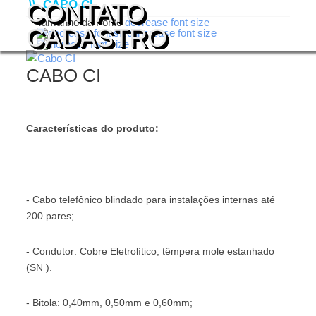
\\
CABO CI
CONTATO
Tamanho da Fonte
decrease font size
CADASTRO
increase font size
CABO CI
Características do produto:
- Cabo telefônico blindado para instalações internas até
200 pares;
- Condutor: Cobre Eletrolítico, têmpera mole estanhado
(SN ).
- Bitola: 0,40mm, 0,50mm e 0,60mm;