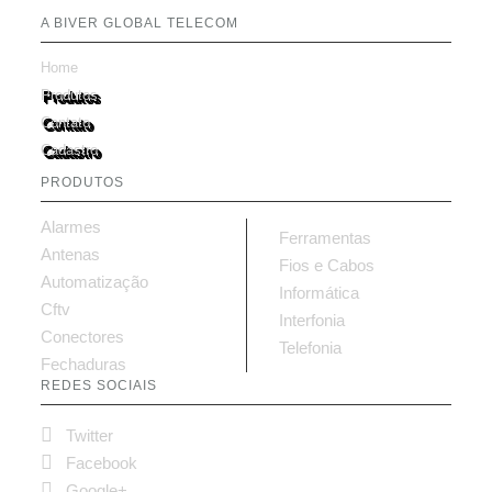
A BIVER GLOBAL TELECOM
Home
Produtos
Contato
Cadastro
PRODUTOS
Alarmes
Ferramentas
Antenas
Fios e Cabos
Automatização
Informática
Cftv
Interfonia
Conectores
Telefonia
Fechaduras
REDES SOCIAIS

Twitter

Facebook

Google+