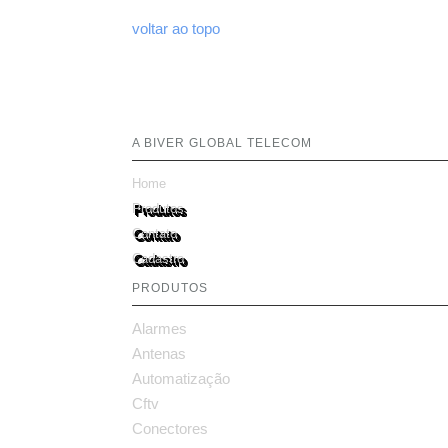
voltar ao topo
A BIVER GLOBAL TELECOM
Home
Produtos
Contato
Cadastro
PRODUTOS
Alarmes
Antenas
Automatização
Cftv
Conectores