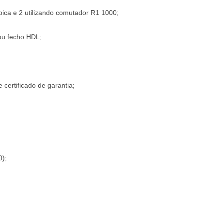
pica e 2 utilizando comutador R1 1000;
 ou fecho HDL;
e certificado de garantia;
0);