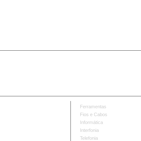
Ferramentas
Fios e Cabos
Informática
Interfonia
Telefonia