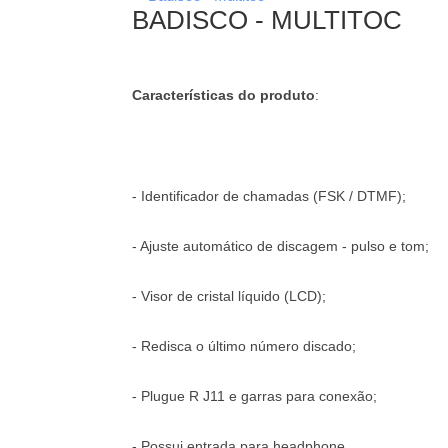
BADISCO - MULTITOC
Características do produto
:
- Identificador de chamadas (FSK / DTMF);
- Ajuste automático de discagem - pulso e tom;
- Visor de cristal líquido (LCD);
- Redisca o último número discado;
- Plugue R J11 e garras para conexão;
- Possui entrada para headphone.