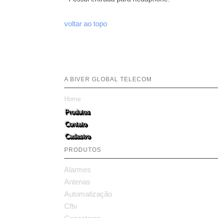
voltar ao topo
A BIVER GLOBAL TELECOM
Home
Produtos
Contato
Cadastro
PRODUTOS
Alarmes
Antenas
Automatização
Cftv