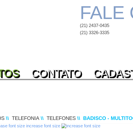
FALE
(21) 2437-0435
(21) 3326-3335
TOS
CONTATO
CADAS
OS
\\
TELEFONIA
\\
TELEFONES
\\
BADISCO - MULTIT
increase font size