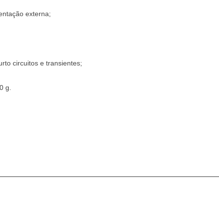
entação externa;
rto circuitos e transientes;
0 g.