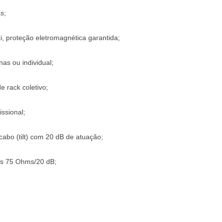
s;
 proteção eletromagnética garantida;
as ou individual;
e rack coletivo;
issional;
abo (tilt) com 20 dB de atuação;
res 75 Ohms/20 dB;